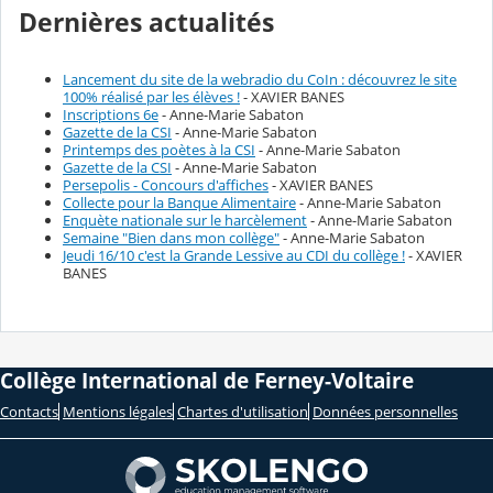
Dernières actualités
Lancement du site de la webradio du CoIn : découvrez le site
100% réalisé par les élèves !
- XAVIER BANES
Inscriptions 6e
- Anne-Marie Sabaton
Gazette de la CSI
- Anne-Marie Sabaton
Printemps des poètes à la CSI
- Anne-Marie Sabaton
Gazette de la CSI
- Anne-Marie Sabaton
Persepolis - Concours d'affiches
- XAVIER BANES
Collecte pour la Banque Alimentaire
- Anne-Marie Sabaton
Enquète nationale sur le harcèlement
- Anne-Marie Sabaton
Semaine "Bien dans mon collège"
- Anne-Marie Sabaton
Jeudi 16/10 c'est la Grande Lessive au CDI du collège !
- XAVIER
BANES
Collège International de Ferney-Voltaire
Contacts
Mentions légales
Chartes d'utilisation
Données personnelles