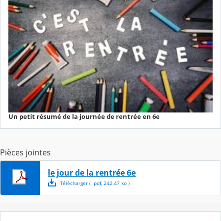
Un petit résumé de la journée de rentrée en 6e
Pièces jointes
le jour de la rentrée 6e
Télécharger
( .
pdf
,
242.47
ko
)