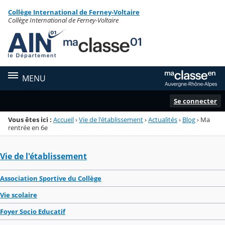
Panneau de gestion des cookies
Collège International de Ferney-Voltaire
Menu de la rubrique
Contenu
Collège International de Ferney-Voltaire
MENU
Se connecter
Vous êtes ici :
Accueil
›
Vie de l'établissement
›
Actualités
›
Blog
›
Ma
rentrée en 6e
Vie de l'établissement
Association Sportive du Collège
Vie scolaire
Foyer Socio Educatif