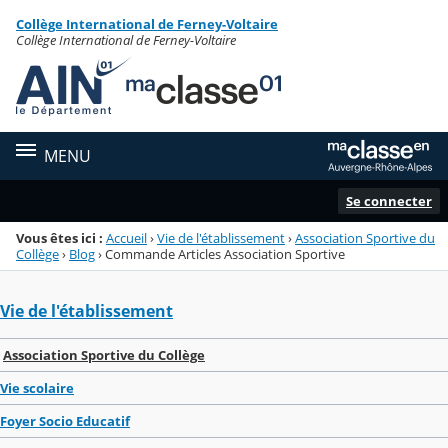
Panneau de gestion des cookies
Collège International de Ferney-Voltaire
Menu de la rubrique
Contenu
Collège International de Ferney-Voltaire
MENU
Se connecter
Vous êtes ici :
Accueil
›
Vie de l'établissement
›
Association Sportive du
Collège
›
Blog
›
Commande Articles Association Sportive
Vie de l'établissement
Association Sportive du Collège
Vie scolaire
Foyer Socio Educatif