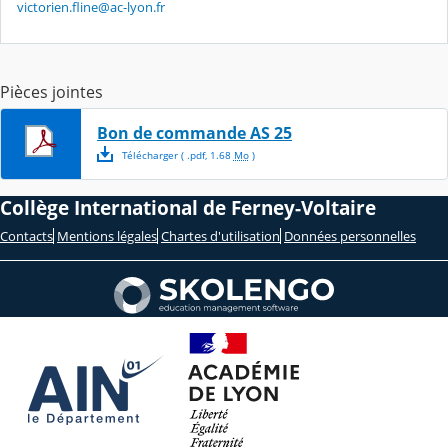
victorien.fline@ac-lyon.fr
Pièces jointes
Bon de commande AS 25
Télécharger
( .
pdf
,
1.68
Mo
)
Collège International de Ferney-Voltaire
Contacts
Mentions légales
Chartes d'utilisation
Données personnelles