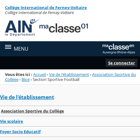
Panneau de gestion des cookies
Collège International de Ferney-Voltaire
Menu de la rubrique
Contenu
Collège International de Ferney-Voltaire
MENU
Se connecter
Vous êtes ici :
Accueil
›
Vie de l'établissement
›
Association Sportive du
Collège
›
Blog
›
Section Sportive Football
Vie de l'établissement
Association Sportive du Collège
Vie scolaire
Foyer Socio Educatif