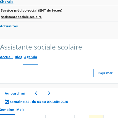
Chorale
Service médico-social (ENT du lycée)
Assistante sociale scolaire
Actualités
Assistante sociale scolaire
Accueil
Blog
Agenda
Imprimer
Aujourd’hui
Semaine 32 - du 03 au 09 Août 2026
Semaine
Mois