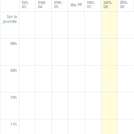
lun.
mar.
mer.
ven.
sam.
dim.
jeu.
06
03
04
05
07
08
09
Sur la
journée
08h
09h
10h
11h