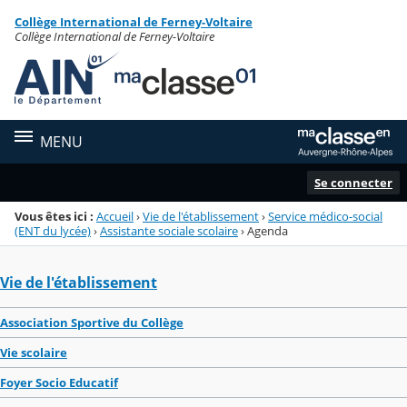
Panneau de gestion des cookies
Collège International de Ferney-Voltaire
Menu de la rubrique
Contenu
Collège International de Ferney-Voltaire
MENU
Se connecter
Vous êtes ici :
Accueil
›
Vie de l'établissement
›
Service médico-social
(ENT du lycée)
›
Assistante sociale scolaire
›
Agenda
Vie de l'établissement
Association Sportive du Collège
Vie scolaire
Foyer Socio Educatif