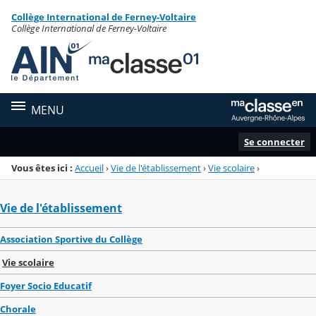
Panneau de gestion des cookies
Collège International de Ferney-Voltaire
Menu de la rubrique
Contenu
Collège International de Ferney-Voltaire
MENU
Se connecter
Vous êtes ici :
Accueil
›
Vie de l'établissement
›
Vie scolaire
›
Vie de l'établissement
Association Sportive du Collège
Vie scolaire
Foyer Socio Educatif
Chorale